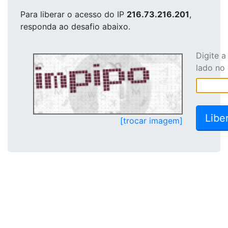
Para liberar o acesso
do IP
216.73.216.201
,
responda ao desafio abaixo.
Digite 
lado no
[trocar imagem]