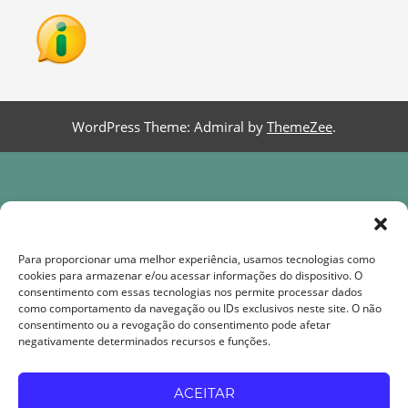
WordPress Theme: Admiral by
ThemeZee
.
Para proporcionar uma melhor experiência, usamos tecnologias como
cookies para armazenar e/ou acessar informações do dispositivo. O
consentimento com essas tecnologias nos permite processar dados
como comportamento da navegação ou IDs exclusivos neste site. O não
consentimento ou a revogação do consentimento pode afetar
Rua Álvaro Alvim, nº 48, Sala 1006, Centro CEP
negativamente determinados recursos e funções.
20031-010 – Rio de Janeiro/RJ.
cofem.museologia@gmail.com
ACEITAR