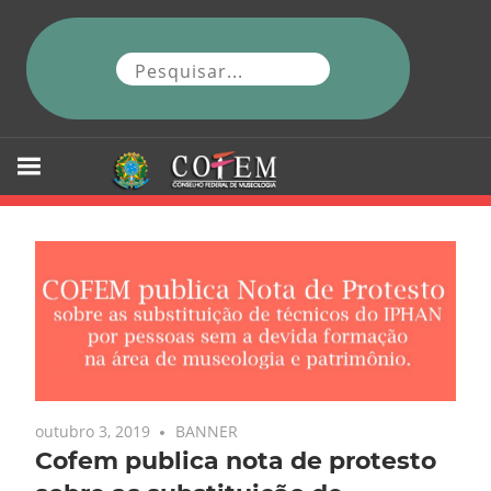
Skip
to
content
outubro 3, 2019
BANNER
Cofem publica nota de protesto