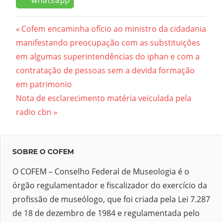
whatsapp
Navegação
Previous
Cofem encaminha ofício ao ministro da cidadania
Post:
manifestando preocupação com as substituições
de
em algumas superintendências do iphan e com a
Post
contratação de pessoas sem a devida formação
em patrimonio
Next
Nota de esclarecimento matéria veiculada pela
Post:
radio cbn
SOBRE O COFEM
O COFEM – Conselho Federal de Museologia é o
órgão regulamentador e fiscalizador do exercício da
profissão de museólogo, que foi criada pela Lei 7.287
de 18 de dezembro de 1984 e regulamentada pelo