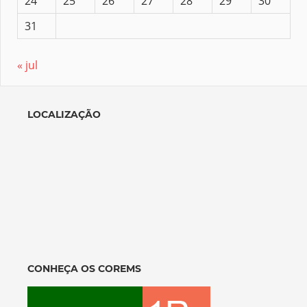
24
25
26
27
28
29
30
31
« jul
LOCALIZAÇÃO
CONHEÇA OS COREMS