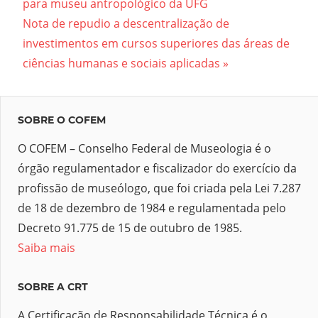
Post:
para museu antropológico da UFG
de
Next
Nota de repudio a descentralização de
Post
Post:
investimentos em cursos superiores das áreas de
ciências humanas e sociais aplicadas
SOBRE O COFEM
O COFEM – Conselho Federal de Museologia é o
órgão regulamentador e fiscalizador do exercício da
profissão de museólogo, que foi criada pela Lei 7.287
de 18 de dezembro de 1984 e regulamentada pelo
Decreto 91.775 de 15 de outubro de 1985.
Saiba mais
SOBRE A CRT
A Certificação de Responsabilidade Técnica é o