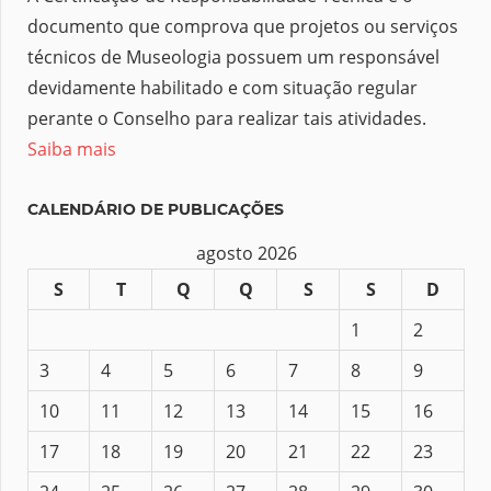
documento que comprova que projetos ou serviços
técnicos de Museologia possuem um responsável
devidamente habilitado e com situação regular
perante o Conselho para realizar tais atividades.
Saiba mais
CALENDÁRIO DE PUBLICAÇÕES
agosto 2026
S
T
Q
Q
S
S
D
1
2
3
4
5
6
7
8
9
10
11
12
13
14
15
16
17
18
19
20
21
22
23