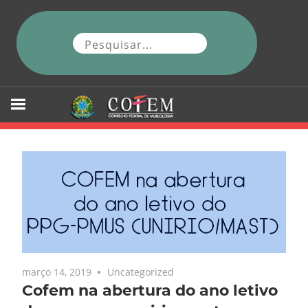
Skip
to
content
março 14, 2019
Uncategorized
Cofem na abertura do ano letivo